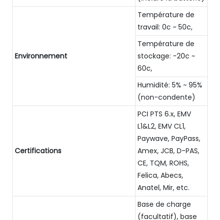
Température de
travail: 0c ~ 50c,
Température de
Environnement
stockage: -20c ~
60c,
Humidité: 5% ~ 95%
(non-condente)
PCI PTS 6.x, EMV
L1&L2, EMV CL1,
Paywave, PayPass,
Certifications
Amex, JCB, D-PAS,
CE, TQM, ROHS,
Felica, Abecs,
Anatel, Mir, etc.
Base de charge
(facultatif), base