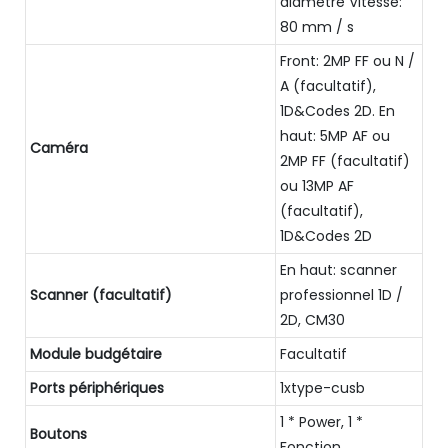
diamètre Vitesse:
80 mm / s
Front: 2MP FF ou N /
A (facultatif),
1D&Codes 2D. En
haut: 5MP AF ou
Caméra
2MP FF (facultatif)
ou 13MP AF
(facultatif),
1D&Codes 2D
En haut: scanner
Scanner (facultatif)
professionnel 1D /
2D, CM30
Module budgétaire
Facultatif
Ports périphériques
1xtype-cusb
1 * Power, 1 *
Boutons
Fonction