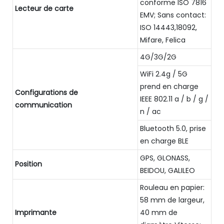
conforme ISO 7816
Lecteur de carte
EMV; Sans contact:
ISO 14443,18092,
Mifare, Felica
4G/3G/2G
WiFi 2.4g / 5G
prend en charge
Configurations de
IEEE 802.11 a / b / g /
communication
n / ac
Bluetooth 5.0, prise
en charge BLE
GPS, GLONASS,
Position
BEIDOU, GALILEO
Rouleau en papier:
58 mm de largeur,
Imprimante
40 mm de