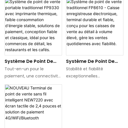
Système De Point De
Système De Point De
Vente Portable
Vente Traditionnel
Tout-en-un pour le
Stabilité et fiabilité
Traditionnel FP9330
FP8610 - Caisse
paiement, une connectivité
exceptionnelles
Avec Imprimante
Enregistreuse
4G et une imprimante
Grand écran tactile de
Thermique, Faible
Électronique, Terminal
intégrée, le FP9330 offre les
3,5 pouces avec signature
Consommation
Durable Et Fiable, Conçu
avantages d'un écran
électronique
D'énergie Stable,
Pour Les Caisses De
couleur de 2,4 pouces,
Paiement omnicanal,
Solutions De Paiement,
Vente Au Détail À
d'une imprimante rapide et
scanner de code QR et
Conception Fiable Et
Volume Élevé, Gère Les
d'une batterie haute
lecteur d'empreintes
Classique, Idéal Pour
Ventes Quotidiennes
capacité. Le FP9330
digitales en option