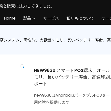
末の研究開発と販売に注力してきました。
Home
製品
サービス
私たちについて
ケー
roid決済システム、高性能、大容量メモリ、長いバッテリー寿命
NEW9830 スマートPOS端末、オー
モリ、長いバッテリー寿命、高速印刷
ポート
new9830はAndroid13ポータブルP
用体験を提供します