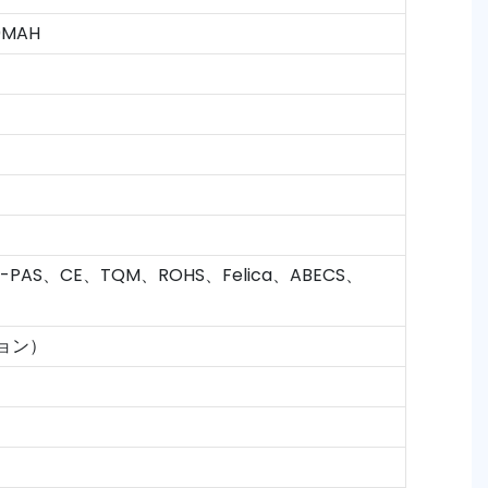
MAH
、D-PAS、CE、TQM、ROHS、Felica、ABECS、
ョン）