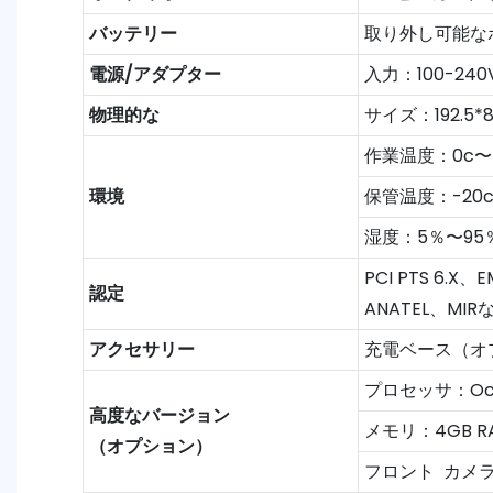
バッテリー
取り外し可能なポリ
電源/アダプター
入力：100-240
物理的な
サイズ：192.5
作業温度：0c〜
環境
保管温度：-20c
湿度：5％〜9
PCI PTS 6.X
認定
ANATEL、MIR
アクセサリー
充電ベース（オ
プロセッサ：Octa-
高度なバージョン
メモリ：4GB R
（オプション）
フロント カメラ