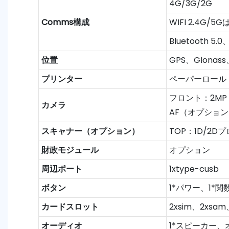
4G/3G/2G
Comms構成
WIFI 2.4G/5
Bluetooth 5
位置
GPS、Glonass、
プリンター
ペーパーロール：
フロント：2MP 
カメラ
AF（オプション
スキャナー（オプション）
TOP：1D/2
財政モジュール
オプション
周辺ポート
1xtype-cusb
ボタン
1*パワー、1*関
カードスロット
2xsim、2xsa
オーディオ
1*スピーカー