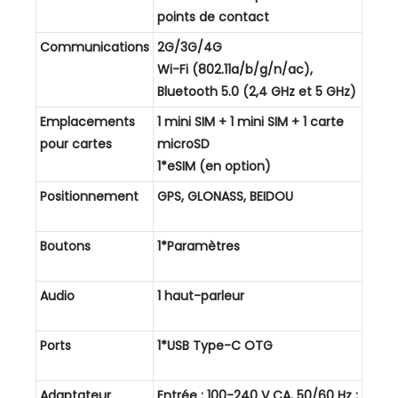
points de contact
Communications
2G/3G/4G
Wi-Fi (802.11a/b/g/n/ac),
Bluetooth 5.0 (2,4 GHz et 5 GHz)
Emplacements
1 mini SIM + 1 mini SIM + 1 carte
pour cartes
microSD
1*eSIM (en option)
Positionnement
GPS, GLONASS, BEIDOU
Boutons
1*Paramètres
Audio
1 haut-parleur
Ports
1*USB Type-C OTG
Adaptateur
Entrée : 100-240 V CA, 50/60 Hz ;