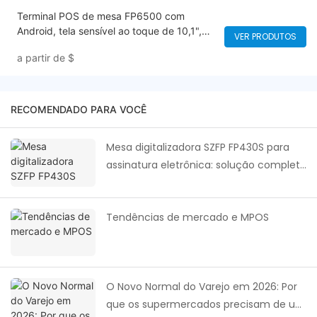
Terminal POS de mesa FP6500 com
Android, tela sensível ao toque de 10,1",
VER PRODUTOS
impressora térmica de 58 mm e visor de
a partir de
$
LED para o cliente.
RECOMENDADO PARA VOCÊ
Mesa digitalizadora SZFP FP430S para
assinatura eletrônica: solução completa
para assinatura digital em todos os
setores.
Tendências de mercado e MPOS
O Novo Normal do Varejo em 2026: Por
que os supermercados precisam de um