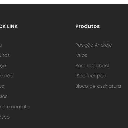
uportar longas horas de
m ambientes comerciais
os. Suporte Versátil a
: A câmera traseira
CK LINK
Produtos
eitura de códig
a
Posição Android
utos
MPos
iço
Pos Tradicional
e nós
Scanner pos
os
Bloco de assinatura
cias
e em contato
osco