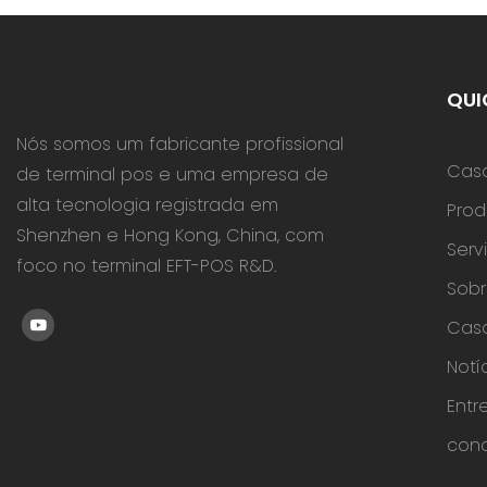
mAh para s
trabalho e
movimentad
Pagamentos
QUI
permite a l
Nós somos um fabricante profissional
Cas
de terminal pos e uma empresa de
alta tecnologia registrada em
Prod
Shenzhen e Hong Kong, China, com
Serv
foco no terminal EFT-POS R&D.
Sobr
Cas
Notí
Entr
con