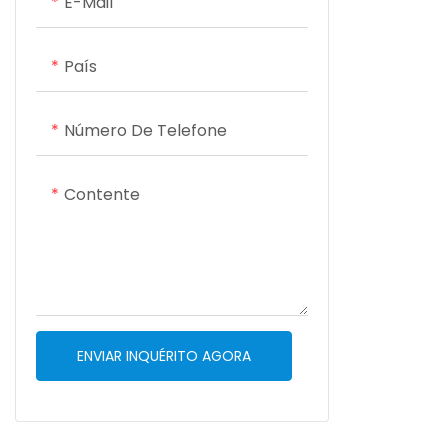
E-Mail
interação c
assinatura d
Desempenh
País
octa-core 
multitaref
Número De Telefone
pagamentos
Térmica In
Contente
integrada d
mm que fo
instantâne
checkout ef
de Conecti
4G/3G/GSM,
ENVIAR INQUÉRITO AGORA
e GPS para
flexível. B
Equipado c