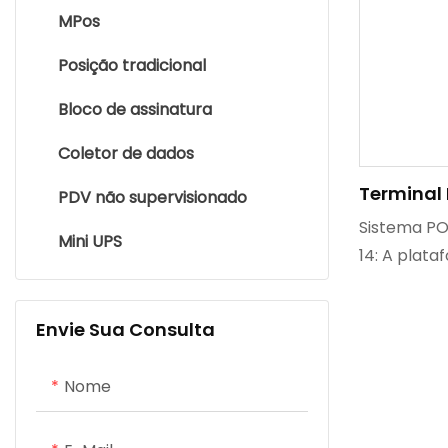
MPos
Posição tradicional
Bloco de assinatura
Coletor de dados
Terminal 
PDV não supervisionado
Com Andro
Sistema PO
Mini UPS
Sensível 
14: A plat
Impresso
permite o 
Conectiv
aplicativos
Envie Sua Consulta
sistema. D
Sensível ao
Nome
sensível a
tela secund