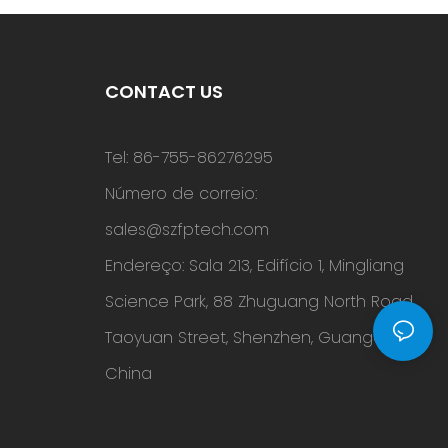
CONTACT US
Tel: 86-755-86276295
Número de correio:
sales@szfptech.com
Endereço: Sala 213, Edifício 1, Mingliang
Science Park, 88 Zhuguang North Road,
Taoyuan Street, Shenzhen, Guangdong,
China