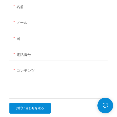
レーティングシステムで動作す
名前
るため、1GB DDRメモリと8GB
eMMCストレージにより、決済
メール
アプリケーションや日常業務を
スムーズに実行できます。Gセ
国
ンサー搭載の4インチ静電容量
式タッチスクリーンは、応答性
の高い操作性と使いやすさを実
電話番号
現し、スリムでスタイリッシュ
なデザインは、外出先での使用
コンテンツ
にも最適です。4G、3G、2G、
WiFi（2.4GHzおよび5GHz）、
Bluetooth 5.0など、複数の無
線通信オプションを統合し、
様々な環境で安定した接続を確
保します。パフォーマンス、携
お問い合わせを送る
帯性、接続性のバランスに優れ