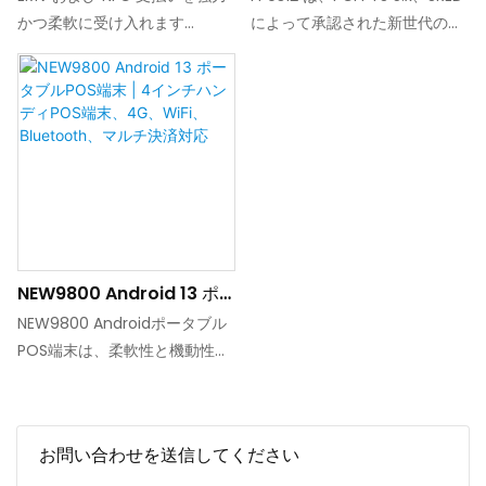
POS デバイス Mpos ミニ
ードリーダーマシン | 長時
かつ柔軟に受け入れます
によって承認された新世代のス
POS マシンはカードとさま
間バッテリーと低消費電力
Bluetooth または USB 経由で
タンドアロン非接触 miniPOS
ざまな支払いをサポート
設計で一日中支払い処理が
スマート デバイスに接続します
です。 プログラムすることがで
し、ポータブルで耐久性が
可能。食品配達、小売、市
iOS、Android、Windows、
きます。 より高い転送速度を誇
あり、低消費電力で小売、
場取引、ポップアップショ
Linux 上のアプリに簡単に統合
り、より大きなバッテリー容量
市場取引に適しています
ップに最適
できます。 FP9340 は、優れた
と多数の接続オプションを備え
mPOS テクノロジーを必要とす
ています。 統合カメラ経由で
るビジネスに優れたパフォーマ
QR コードをスキャンできる
ンス、柔軟性、信頼性を提供し
FP9312 は、新しい頼りになる
ます。 FP9340 を使用すると、
デバイスです
NEW9800 Android 13 ポ
どこにいても支払いを受け入れ
ータブルPOS端末 | 4インチ
ることができます
NEW9800 Androidポータブル
ハンディPOS端末、4G、
POS端末は、柔軟性と機動性を
WiFi、Bluetooth、マルチ
求める現代のビジネス向けに設
決済対応
計された、軽量かつ高性能なモ
バイルPOSソリューションで
お問い合わせを送信してください
す。クアッドコア2.0GHzプロセ
ッサを搭載し、Android 13オペ