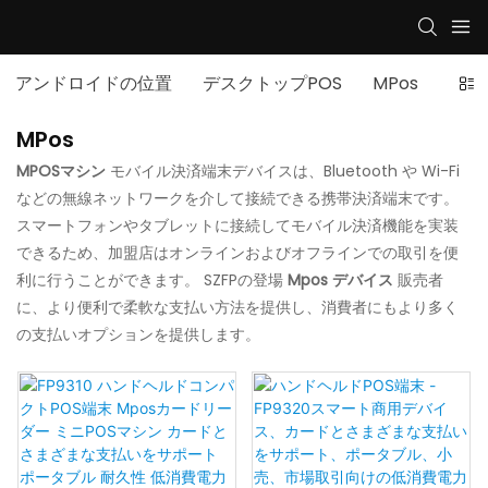
アンドロイドの位置
デスクトップPOS
MPos
従来
MPos
MPOSマシン
モバイル決済端末デバイスは、Bluetooth や Wi-Fi
などの無線ネットワークを介して接続できる携帯決済端末です。
スマートフォンやタブレットに接続してモバイル決済機能を実装
できるため、加盟店はオンラインおよびオフラインでの取引を便
利に行うことができます。 SZFPの登場
Mpos デバイス
販売者
に、より便利で柔軟な支払い方法を提供し、消費者にもより多く
の支払いオプションを提供します。