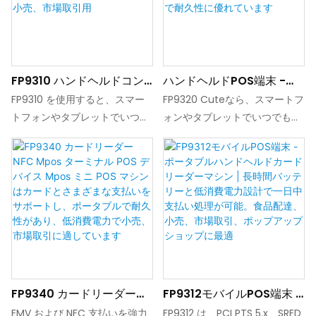
FP9310 ハンドヘルドコン
ハンドヘルドPOS端末 -
パクトPOS端末 Mposカー
FP9320スマート商用デバ
FP9310 を使用すると、スマー
FP9320 Cuteなら、スマートフ
ドリーダー ミニPOSマシン
イス、カードとさまざまな
トフォンやタブレットでいつで
ォンやタブレットでいつでもど
カードとさまざまな支払い
支払いをサポート、ポータ
もどこでも安全な支払いが可能
こでも安全にお支払いいただけ
をサポート ポータブル 耐久
ブル、小売、市場取引向け
になります。 iOS、Android、
ます。 iOS、Android、
性 低消費電力 小売、市場取
の低消費電力で耐久性に優
Windows で実行されているア
Windows で実行されているア
引用
れています
プリと簡単に統合できます。
プリと簡単に統合できます。
FP9340 カードリーダー
FP9312モバイルPOS端末 -
NFC Mpos ターミナル
ポータブルハンドヘルドカ
EMV および NFC 支払いを強力
FP9312 は、PCI PTS 5.x、SRED