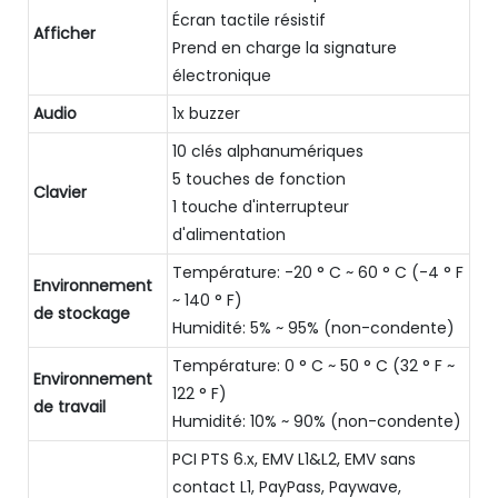
Écran tactile résistif
Afficher
Prend en charge la signature
électronique
Audio
1x buzzer
10 clés alphanumériques
5 touches de fonction
Clavier
1 touche d'interrupteur
d'alimentation
Température: -20 ° C ~ 60 ° C (-4 ° F
Environnement
~ 140 ° F)
de stockage
Humidité: 5% ~ 95% (non-condente)
Température: 0 ° C ~ 50 ° C (32 ° F ~
Environnement
122 ° F)
de travail
Humidité: 10% ~ 90% (non-condente)
PCI PTS 6.x, EMV L1&L2, EMV sans
contact L1, PayPass, Paywave,