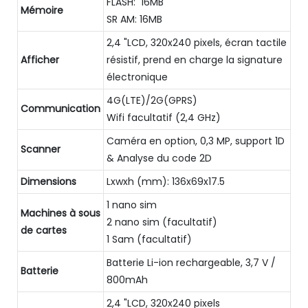
FLASH: 16MB
Mémoire
SR AM: 16MB
2,4 "LCD, 320x240 pixels, écran tactile
Afficher
résistif, prend en charge la signature
électronique
4G(LTE)/2G(GPRS)
Communication
Wifi facultatif (2,4 GHz)
Caméra en option, 0,3 MP, support 1D
Scanner
& Analyse du code 2D
Dimensions
Lxwxh (mm): 136x69x17.5
1 nano sim
Machines à sous
2 nano sim (facultatif)
de cartes
1 Sam (facultatif)
Batterie Li-ion rechargeable, 3,7 V /
Batterie
800mAh
2,4 "LCD, 320x240 pixels