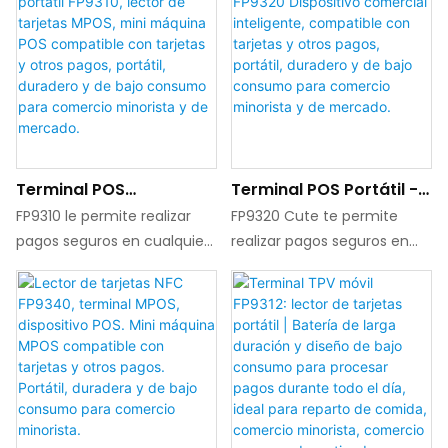
Terminal POS
Terminal POS Portátil -
Compacto Portátil
FP9320 Dispositivo
FP9310 le permite realizar
FP9320 Cute te permite
FP9310, Lector De
Comercial Inteligente,
pagos seguros en cualquier
realizar pagos seguros en
Tarjetas MPOS, Mini
Compatible Con
momento y lugar con
cualquier momento y lugar
Máquina POS
Tarjetas Y Otros Pagos,
Smartphones y Tablets. Se
con Smartphones y Tablets.
Compatible Con
Portátil, Duradero Y De
puede integrar fácilmente
Se puede integrar
Tarjetas Y Otros Pagos,
Bajo Consumo Para
con aplicaciones que se
fácilmente con aplicaciones
Portátil, Duradero Y De
Comercio Minorista Y
ejecutan en iOS, Android y
que se ejecutan en iOS,
Bajo Consumo Para
De Mercado.
Windows.
Android y Windows.
Comercio Minorista Y
De Mercado.