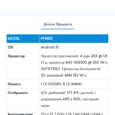
Деталь Продукта
MODEL
FP9810
OS
Android 10
Процессор
Процессор приложений: 4 ядра A53 @ 1,8
ГГц, процессор IMG GE8300 @ 550 МГц
(MT6761D). Процессор безопасности:
32-разрядный ARM 192 МГц.
Память
1 ГБ LPDDR3, 8 ГБ eMMC
Отображать
4,0-дюймовый TFT IPS-дисплей с
разрешением 480 x 800, сенсорный
экран.
Коммуникации
TD-LTE / FDD-LTE | WCDMA | GSM |