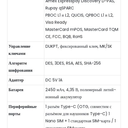
Amex Expresspay Discovery D-PAS,
Rupay qSPARC
PBOC L1 и L2, QUCIS, QPBOC L1 и L2,
Visa Ready
MasterCard mPOS, MasterCard TQM
CE, FCC, BQB, RoHS
Управление
DUKPT, фиксированный ключ, MK/SK
ключами
Алгоритм
DES, 3DES, RSA, AES, SHA-256
шифрования
Адаптер
DC 5V 1A
Батарея
2450 мАч, 4,35 В, полимерный литий-
ионный аккумулятор
Периферийные
1 разъём Type-C (OTG, совместим с
порты
разъёмом для наушников Type-C) 1
Nano SIM + 1 стандартная SIM-карта / 1