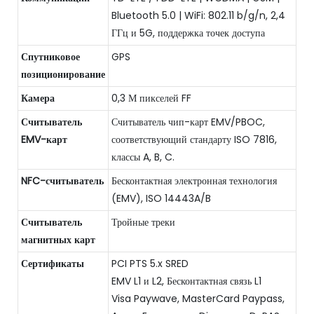
Bluetooth 5.0 | WiFi: 802.11 b/g/n, 2,4
ГГц и 5G, поддержка точек доступа
Спутниковое
GPS
позиционирование
Камера
0,3 М пикселей FF
Считыватель
Считыватель чип-карт EMV/PBOC,
EMV-карт
соответствующий стандарту ISO 7816,
классы A, B, C.
NFC-считыватель
Бесконтактная электронная технология
(EMV), ISO 14443A/B
Считыватель
Тройные треки
магнитных карт
Сертификаты
PCI PTS 5.x SRED
EMV L1 и L2, Бесконтактная связь L1
Visa Paywave, MasterCard Paypass,