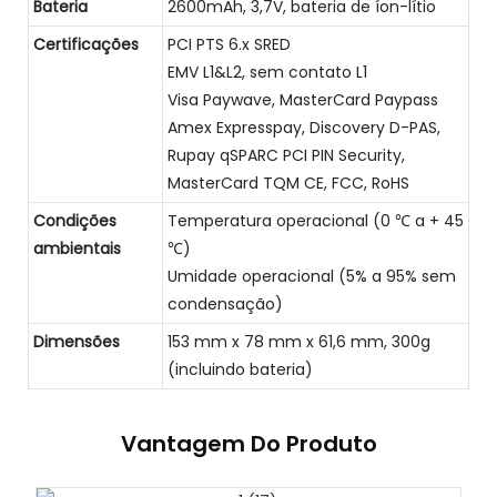
Bateria
2600mAh, 3,7V, bateria de íon-lítio
Certificações
PCI PTS 6.x SRED
EMV L1&L2, sem contato L1
Visa Paywave, MasterCard Paypass
Amex Expresspay, Discovery D-PAS,
Rupay qSPARC PCI PIN Security,
MasterCard TQM CE, FCC, RoHS
Condições
Temperatura operacional (0 ℃ a + 45
ambientais
℃)
Umidade operacional (5% a 95% sem
condensação)
Dimensões
153 mm x 78 mm x 61,6 mm, 300g
(incluindo bateria)
Vantagem Do Produto