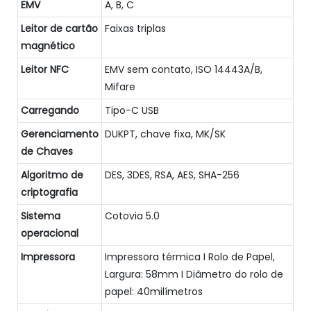
EMV
A, B, C
Leitor de cartão
Faixas triplas
magnético
Leitor NFC
EMV sem contato, ISO 14443A/B,
Mifare
Carregando
Tipo-C USB
Gerenciamento
DUKPT, chave fixa, MK/SK
de Chaves
Algoritmo de
DES, 3DES, RSA, AES, SHA-256
criptografia
Sistema
Cotovia 5.0
operacional
Impressora
Impressora térmica I Rolo de Papel,
Largura: 58mm I Diâmetro do rolo de
papel: 40milímetros