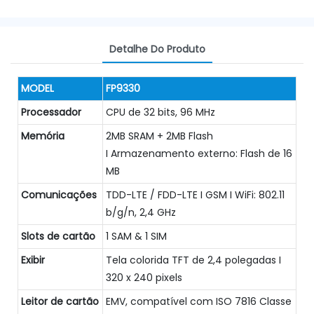
Detalhe Do Produto
MODEL
FP9330
Processador
CPU de 32 bits, 96 MHz
Memória
2MB SRAM + 2MB Flash
I Armazenamento externo: Flash de 16
MB
Comunicações
TDD-LTE / FDD-LTE I GSM I WiFi: 802.11
b/g/n, 2,4 GHz
Slots de cartão
1 SAM & 1 SIM
Exibir
Tela colorida TFT de 2,4 polegadas I
320 x 240 pixels
Leitor de cartão
EMV, compatível com ISO 7816 Classe