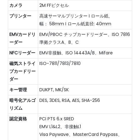
カメラ
2M FFピクセル
プリンター
高速サーマルプリンター I ロール紙、
幅： 58mm I ロール紙直径: 40mm
EMVカードリ
EMV/PBOC チップカードリーダー、ISO 7816
ーダー
準拠クラスA、B、C
NFCリーダー
EMV非接触、ISO 14443A/B、Mifare
磁気ストライ
ISO-7811/7813/7810
プカードリー
ダー
キー管理
DUKPT, MK/SK
暗号化アルゴ
DES, 3DES, RSA, AES, SHA-256
リズム
認定資格
PCI PTS 6.x SRED
EMV L1&L2、非接触L1
Visa Paywave、MasterCard Paypass、