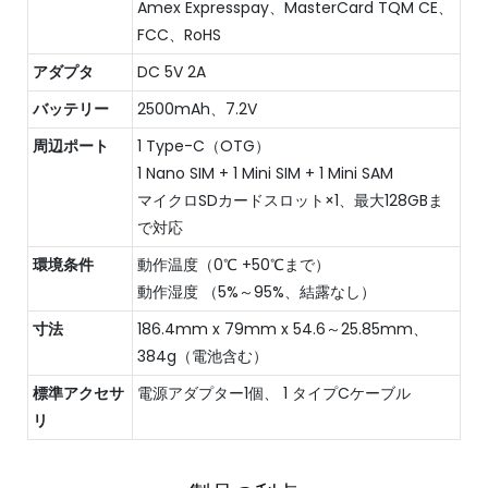
Amex Expresspay、MasterCard TQM CE、
FCC、RoHS
アダプタ
DC 5V 2A
バッテリー
2500mAh、7.2V
周辺ポート
1 Type-C（OTG）
1 Nano SIM + 1 Mini SIM + 1 Mini SAM
マイクロSDカードスロット×1、最大128GBま
で対応
環境条件
動作温度（0℃ +50℃まで）
動作湿度 （5%～95%、結露なし）
寸法
186.4mm x 79mm x 54.6～25.85mm、
384g（電池含む）
標準アクセサ
電源アダプター1個、 1 タイプCケーブル
リ