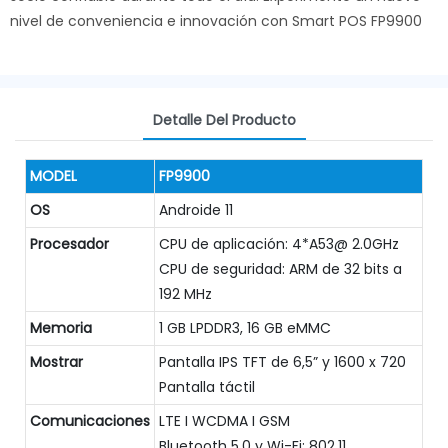
nivel de conveniencia e innovación con Smart POS FP9900
Detalle Del Producto
MODEL
FP9900
OS
Androide 11
Procesador
CPU de aplicación: 4*A53@ 2.0GHz
CPU de seguridad: ARM de 32 bits a
192 MHz
Memoria
1 GB LPDDR3, 16 GB eMMC
Mostrar
Pantalla IPS TFT de 6,5” y 1600 x 720
Pantalla táctil
Comunicaciones
LTE I WCDMA I GSM
Bluetooth 5.0 y Wi-Fi: 802.11