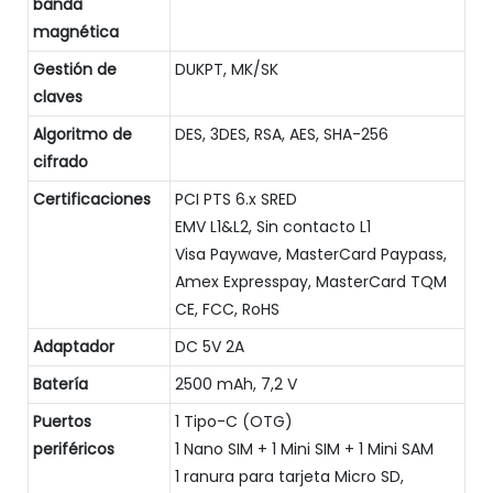
banda
magnética
Gestión de
DUKPT, MK/SK
claves
Algoritmo de
DES, 3DES, RSA, AES, SHA-256
cifrado
Certificaciones
PCI PTS 6.x SRED
EMV L1&L2, Sin contacto L1
Visa Paywave, MasterCard Paypass,
Amex Expresspay, MasterCard TQM
CE, FCC, RoHS
Adaptador
DC 5V 2A
Batería
2500 mAh, 7,2 V
Puertos
1 Tipo-C (OTG)
periféricos
1 Nano SIM + 1 Mini SIM + 1 Mini SAM
1 ranura para tarjeta Micro SD,