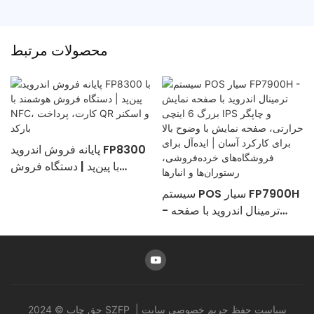
محصولات مرتبط
پایانه فروش اندروید FP8300
با پین‌پد | دستگاه فروش
هوشمند با NFC، کارت،
سیستم POS سیار FP7900H
پرداخت QR و اسکنر بارکد
ه
- ترمینال اندروید با صفحه
نمایش بزرگ 6 اینچی IPS و
چاپگر حرارتی، صفحه نمایش با
وضوح بالا برای کارکرد آسان |
ایده‌آل برای فروشگاه‌های
خرده‌فروشی، رستوران‌ها و
انبارها
سیاست حفظ حریم خصوصی
سایت
حق چاپ © 2024 SZFP |