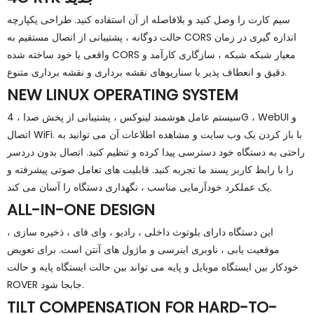
سیم کارت را وصل کنید و بلافاصله از آن استفاده کنید. طراحی یکپارچه
حالت دوگانه ، پشتیبانی از اتصال مستقیم به CORS اندازه گیری در زمان
واقعی یا خود ساخته شده CORS معیار شبکه شبکه ، سازگاری کارآمد و
دقیق و انعطاف پذیر با سناریوهای نقشه برداری و نقشه برداری متنوع.
NEW LINUX OPERATING SYSTEM
سیستم عامل هوشمند لینوکس ، پشتیبانی از پخش صدا ، 4G ، WebUI و
اتصال WiFi. با باز کردن یک وب سایت و مشاهده اطلاعات آن می توانید به
راحتی به دستگاه خود دسترسی پیدا کرده و تنظیم کنید. اتصال بدون دردسر
را با رابط کاربر پسند ما تجربه کنید. قابلیت های تعامل صوتی پیشرفته و
یک عملکرد خودآزمایی مناسب ، نگهداری دستگاه را آسان می کند.
ALL-IN-ONE DESIGN
این دستگاه دارای بلوتوث داخلی ، رادیو ، وای فای ، ذخیره سازی ،
موقعیت یابی ، ناوبری اینرسی و ماژول های آنتن است. برای تعویض
خودکار بین ایستگاه موبایل و پایه می تواند بین حالت ایستگاه پایه و حالت
ROVER جابجا شود.
TILT COMPENSATION FOR HARD-TO-