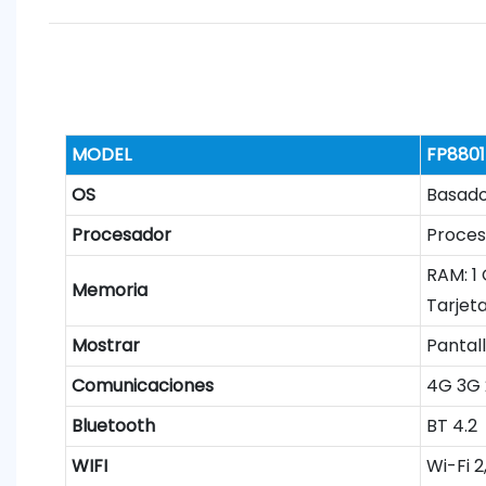
MODEL
FP880
OS
Basado
Procesador
Proces
RAM: 1
Memoria
Tarjet
Mostrar
Pantall
Comunicaciones
4G 3G
Bluetooth
BT 4.2
WIFI
Wi-Fi 