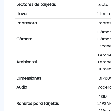
Lectores de tarjetas
Lector 
Llaves
1 tecla
Impresora
Impres
Cámara
Cámara
Cámara
Escane
Temper
Ambiental
Temper
Humeda
Dimensiones
181×80
Audio
Vocer
1*SIM
Ranuras para tarjetas
2*PSA
1*Micr