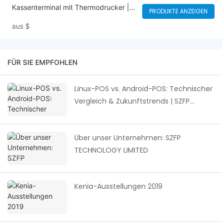
Kassenterminal mit Thermodrucker |
PRODUKTE ANZEIGEN
5,5"-Touchscreen-Smart-POS-Gerät
aus
$
mit 4G/WLAN/Bluetooth, QR- und
Kartenzahlung, optionalem
Fingerabdruckmodul und 8-MP-
Kamera
FÜR SIE EMPFOHLEN
Linux-POS vs. Android-POS: Technischer
Vergleich & Zukunftstrends | SZFP
Technology Limited
Über unser Unternehmen: SZFP
TECHNOLOGY LIMITED
Kenia-Ausstellungen 2019