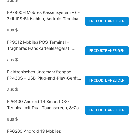
aus
$
Zahlung und Barcode-Scanner
FP7900H Mobiles Kassensystem – 6-
Zoll-IPS-Bildschirm, Android-Terminal
PRODUKTE ANZEIGEN
mit Thermodrucker, hochauflösendes
aus
$
Display für einfache Bedienung | Ideal
für Einzelhandelsgeschäfte,
FP9312 Mobiles POS-Terminal –
Restaurants und Lagerhallen
Tragbares Handkartenlesegerät |
PRODUKTE ANZEIGEN
Langlebiger Akku und stromsparendes
aus
$
Design für ganztägige
Zahlungsabwicklung, ideal für
Elektronisches Unterschriftenpad
Lebensmittellieferungen, Einzelhandel,
FP430S – USB-Plug-and-Play-Gerät
Markthandel, Pop-up-Shops
PRODUKTE ANZEIGEN
zur Handschrifterfassung für PC,
aus
$
Laptop, sicher und konform |
Hochauflösende Unterschriften für
FP6400 Android 14 Smart POS-
Verträge, Lieferungen und
Terminal mit Dual-Touchscreen, 8-Zoll-
Rechtsdokumente
PRODUKTE ANZEIGEN
Display, Thermodrucker und 4G-
aus
$
Konnektivität
FP6200 Android 13 Mobiles