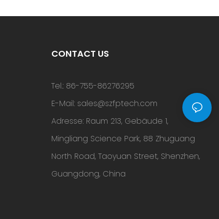
afé-Geschäft
CONTACT US
Tel.: 86-755-86276295
E-Mail:
sales@szfptech.com
Adresse: Raum 213, Gebäude 1,
Mingliang Science Park, 88 Zhuguang
North Road, Taoyuan Street, Shenzhen,
Guangdong, China