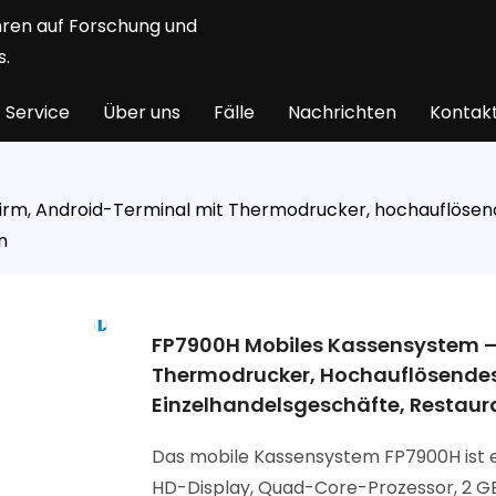
ahren auf Forschung und
s.
Service
Über uns
Fälle
Nachrichten
Kontakt
rm, Android-Terminal mit Thermodrucker, hochauflösendes
n
FP7900H Mobiles Kassensystem – 
Thermodrucker, Hochauflösendes D
Einzelhandelsgeschäfte, Restaur
Das mobile Kassensystem FP7900H ist e
HD-Display, Quad-Core-Prozessor, 2 G