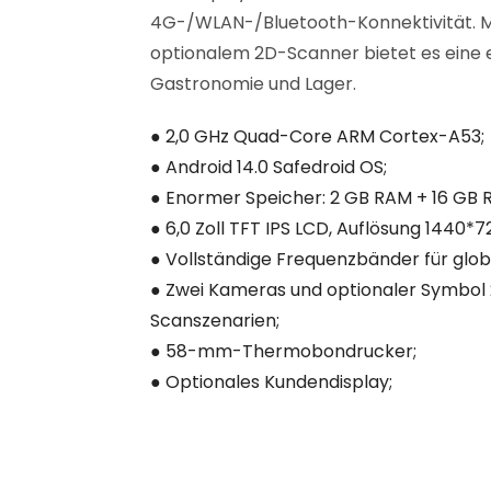
4G-/WLAN-/Bluetooth-Konnektivität. M
optionalem 2D-Scanner bietet es eine e
Gastronomie und Lager.
● 2,0 GHz Quad-Core ARM Cortex-A53;
● Android 14.0 Safedroid OS;
● Enormer Speicher: 2 GB RAM + 16 GB
● 6,0 Zoll TFT IPS LCD, Auflösung 1440*7
● Vollständige Frequenzbänder für glo
● Zwei Kameras und optionaler Symbol
Scanszenarien;
● 58-mm-Thermobondrucker;
● Optionales Kundendisplay;