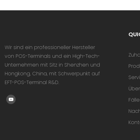
Und Kontaktl
Und Sichere 
Tragbar, Ide
Einzelhandel.
QUI
Wir sind ein professioneller Hersteller
Zuh
von POS-Terminals und ein High-Tech-
Unternehmen mit Sitz in Shenzhen und
Prod
Hongkong, China, mit Schwerpunkt auf
Serv
EFT-POS-Terminal R&D.
Über
Fälle
Nach
Kont