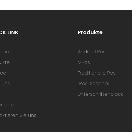
oses Bezahlen Für Schnelle
Restaurant, Einzelhandel, C
Abwicklung. Handlich Und
al Für Gastronomie Und
CK LINK
Produkte
ause
Android Pos
ukte
MPos
ice
Traditionelle Pos
 uns
Pos-Scanner
Unterschriftenblock
richten
aktieren Sie uns