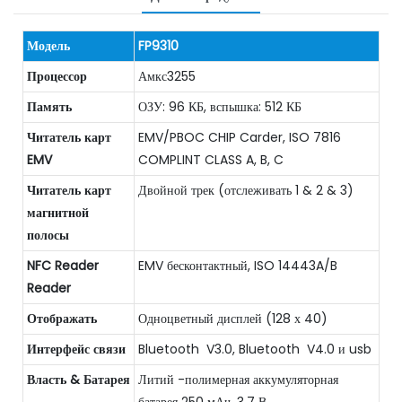
Модель
FP9310
Процессор
Амкс3255
Память
ОЗУ: 96 КБ, вспышка: 512 КБ
Читатель карт
EMV/PBOC CHIP Carder, ISO 7816
EMV
COMPLINT CLASS A, B, C
Читатель карт
Двойной трек (отслеживать 1 & 2 & 3)
магнитной
полосы
NFC Reader
EMV бесконтактный, ISO 14443A/B
Reader
Отображать
Одноцветный дисплей (128 х 40)
Интерфейс связи
Bluetooth V3.0, Bluetooth V4.0 и usb
Власть & Батарея
Литий -полимерная аккумуляторная