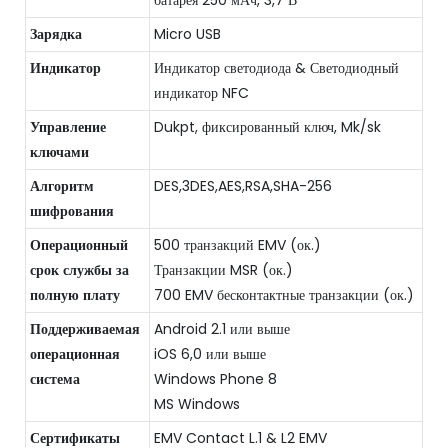
батарея 250 мАч, 3,7 В
Зарядка
Micro USB
Индикатор
Индикатор светодиода & Светодиодный
индикатор NFC
Управление
Dukpt, фиксированный ключ, Mk/sk
ключами
Алгоритм
DES,3DES,AES,RSA,SHA-256
шифрования
Операционный
500 транзакций EMV (ок.)
срок службы за
Транзакции MSR (ок.)
полную плату
700 EMV бесконтактные транзакции (ок.)
Поддерживаемая
Android 2.1 или выше
операционная
iOS 6,0 или выше
система
Windows Phone 8
MS Windows
Сертификаты
EMV Contact L.1 & L2 EMV