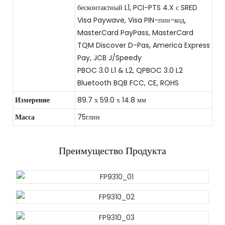
бесконтактный L1, PCI-PTS 4.X с SRED
Visa Paywave, Visa PIN-пин-код,
MasterCard PayPass, MasterCard
TQM Discover D-Pas, America Express
Pay, JCB J/Speedy
PBOC 3.0 L1 & L2, QPBOC 3.0 L2
Bluetooth BQB FCC, CE, ROHS
Измерение
89.7 х 59.0 х 14.8 мм
Масса
75глин
Преимущество Продукта