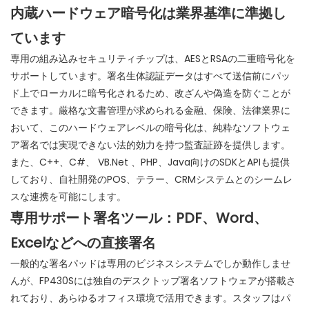
内蔵ハードウェア暗号化は業界基準に準拠し
ています
専用の組み込みセキュリティチップは、AESとRSAの二重暗号化を
サポートしています。署名生体認証データはすべて送信前にパッ
ド上でローカルに暗号化されるため、改ざんや偽造を防ぐことが
できます。厳格な文書管理が求められる金融、保険、法律業界に
おいて、このハードウェアレベルの暗号化は、純粋なソフトウェ
ア署名では実現できない法的効力を持つ監査証跡を提供します。
また、C++、C#、
VB.Net
、PHP、Java向けのSDKとAPIも提供
しており、自社開発のPOS、テラー、CRMシステムとのシームレ
スな連携を可能にします。
専用サポート署名ツール：PDF、Word、
Excelなどへの直接署名
一般的な署名パッドは専用のビジネスシステムでしか動作しませ
んが、FP430Sには独自のデスクトップ署名ソフトウェアが搭載さ
れており、あらゆるオフィス環境で活用できます。スタッフはパ