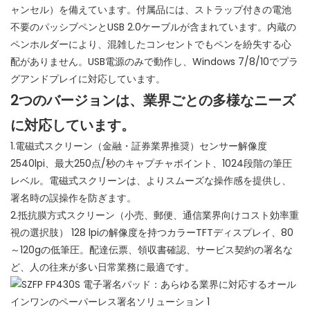
ャンセル）を備えています。付属品には、ストラップ付きの電池
不要のパッシブペンとUSB 2.0ケーブルが含まれています。内蔵の
ペンホルダーにより、混雑したコンセントでもペンを紛失する心
配がありません。USB電源のみで動作し、Windows 7/8/10でプラ
グアンドプレイに対応しています。
2つのバージョンは、業界ごとの多様なニーズ
に対応しています。
1.
電磁式
スクリーン
（金融・証券業界推奨）
センサー解像度
2540lpi、最大250点/秒のキャプチャポイント、1024段階の筆圧
レベル。
電磁式スクリーンは、よりスムーズな操作感を提供し、
署名時の誤操作を防ぎます。
2.
抵抗
膜方式スクリーン
（小売、郵便、通信業界向けコスト効率重
視の選択肢）
128 lpiの解像度を持つカラーTFTディスプレイ、80
～120gの低筆圧。配達伝票、領収書確認、サービス契約の署名な
ど​​、人の往来が多い日常業務に最適です。