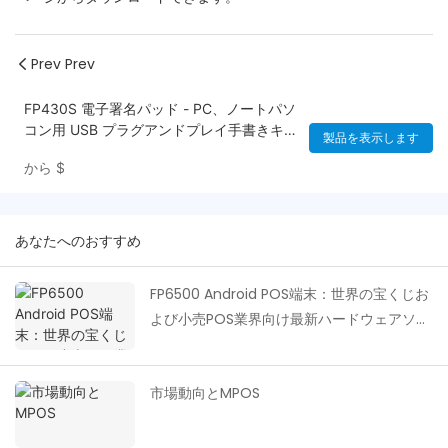
Prev Prev
FP430S 電子署名パッド - PC、ノートパソ
コン用 USB プラグアンドプレイ手書きキャ
製品を表示します
プチャデバイス、安全でコンプライアンス
から
$
準拠 | 契約書、配送書、法的文書への高解
像度署名
あなたへのおすすめ
FP6500 Android POS端末：世界の宝くじお
よび小売POS業界向け最新ハードウェアソリ
ューション
市場動向とMPOS