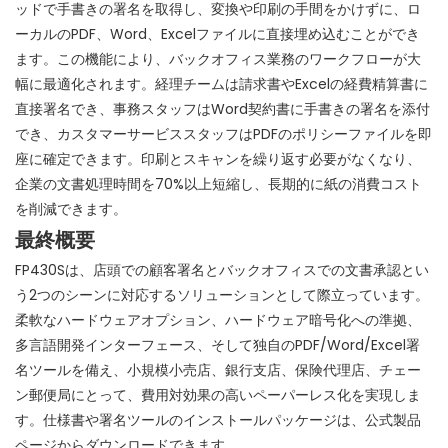
ッドで手書きの署名を取得し、変換や印刷の手間をかけずに、ロ
ーカルのPDF、Word、Excelファイルに直接埋め込むことができ
ます。この機能により、バックオフィス業務のワークフローが大
幅に最適化されます。経理チームは請求書やExcelの経費精算書に
直接署名でき、事務スタッフはWord契約書に手書きの署名を添付
でき、カスタマーサービススタッフはPDFのポリシーファイルを即
座に確定できます。印刷とスキャンを繰り返す必要がなくなり、
企業の文書処理時間を70%以上短縮し、長期的に紙の消費コスト
を削減できます。
最終概要
FP430Sは、店頭での顧客署名とバックオフィスでの文書承認とい
う2つのシーンに対応するソリューションとして際立っています。
柔軟なハードウェアオプション、ハードウェア暗号化への準拠、
多言語開発インターフェース、そして独自のPDF/Word/Excel署
名ツールを備え、小規模小売店、銀行支店、保険代理店、チェー
ン郵便局にとって、費用対効果の高いペーパーレス化を実現しま
す。仕様書や署名ツールのインストールパッケージは、公式製品
ページからダウンロードできます。