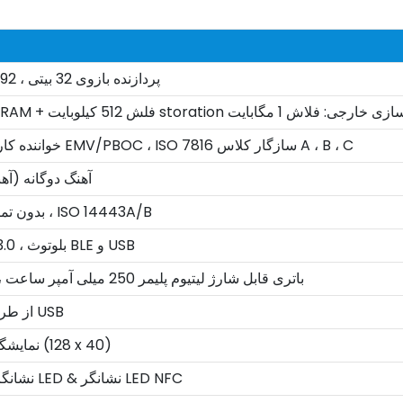
پردازنده بازوی 32 بیتی ، 192 مگاهرتز
5 کیلوبایت storation ذخیره سازی خارجی: فلاش 1 مگابایت
خواننده کارت تراشه EMV/PBOC ، ISO 7816 سازگار کلاس A ، B ، C
آهنگ دوگانه (آهنگ 1 
EMV بدون تماس ، ISO 14443A/B
بلوتوث v3.0 ، بلوتوث BLE و USB
باتری قابل شارژ لیتیوم پلیمر 250 میلی آمپر ساعت ، 3.7 ولت
از طریق میکرو USB
نمایشگر تک رنگ (128 x 40)
نشانگر وضعیت LED & نشانگر LED NFC