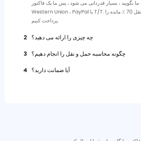
د ، پس ما یک فاکتور Proforma را برای پرداخت هزینه ارسال خواهیم کرد. پرداخت از طریق
Western Union ، PayPal یا T/T. نمونه ها پس از دریافت کامل دریافت می شوند. برای سفارش فله ، ما از قبل به 30 ٪ سپرده نیاز داریم ، قبل از حمل و نقل 70 ٪ مانده را
پرداخت کنیم.
چه چیزی را ارائه می دهید؟
2
چگونه محاسبه حمل و نقل را انجام دهیم؟
3
آیا ضمانت دارید؟
4