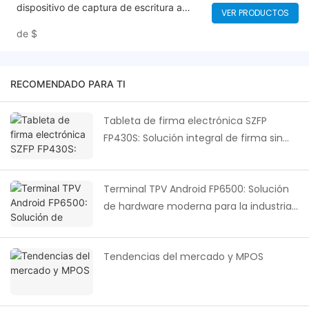
dispositivo de captura de escritura a
VER PRODUCTOS
mano USB Plug & Play para PC y portátil,
de
$
seguro y conforme | Firma de alta
resolución para contratos, entregas y
documentos legales
RECOMENDADO PARA TI
Tableta de firma electrónica SZFP
FP430S: Solución integral de firma sin
papel para todos los sectores.
Terminal TPV Android FP6500: Solución
de hardware moderna para la industria
global de loterías y puntos de venta
minoristas.
Tendencias del mercado y MPOS