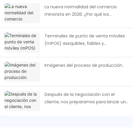
La nueva normalidad del comercio
minorista en 2026: ¿Por qué los
supermercados necesitan un sistema
de punto de venta inteligente y con
Terminales de punto de venta móviles
visión de negocio?
(mPOS) asequibles, fiables y
personalizables: El futuro de los pagos
en África.
Imágenes del proceso de producción.
Después de la negociación con el
cliente, nos preparamos para lanzar un
nuevo proyecto.