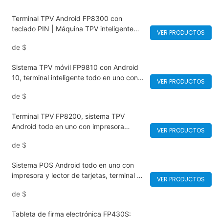
Terminal TPV Android FP8300 con
teclado PIN | Máquina TPV inteligente
VER PRODUCTOS
con NFC, pago con tarjeta, código QR y
de
$
escáner de código de barras
Sistema TPV móvil FP9810 con Android
10, terminal inteligente todo en uno con
VER PRODUCTOS
lector de tarjetas. Compatible con
de
$
códigos QR, NFC y pagos sin contacto
para un procesamiento rápido y seguro.
Terminal TPV FP8200, sistema TPV
Portátil para restaurantes y comercios.
Android todo en uno con impresora
VER PRODUCTOS
integrada, compatible con pantalla táctil,
de
$
código QR, NFC y pagos con tarjeta |
para restaurantes, tiendas minoristas y
Sistema POS Android todo en uno con
cafeterías.
impresora y lector de tarjetas, terminal de
VER PRODUCTOS
pago móvil FP9900, de alto rendimiento
de
$
para restaurantes, comercios y
cafeterías. Compatible con pantalla táctil,
Tableta de firma electrónica FP430S:
QR/NFC y diversos métodos de pago.