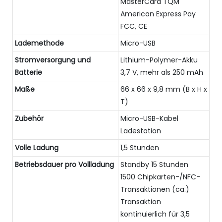
MasterCard TQM
American Express Pay
FCC, CE
Lademethode
Micro-USB
Stromversorgung und
Lithium-Polymer-Akku
Batterie
3,7 V, mehr als 250 mAh
Maße
66 x 66 x 9,8 mm (B x H x
T)
Zubehör
Micro-USB-Kabel
Ladestation
Volle Ladung
1,5 Stunden
Betriebsdauer pro Vollladung
Standby 15 Stunden
1500 Chipkarten-/NFC-
Transaktionen (ca.)
Transaktion
kontinuierlich für 3,5