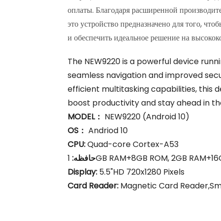
оплаты. Благодаря расширенной производит
это устройство предназначено для того, чт
и обеспечить идеальное решение на высоко
The NEW9220 is a powerful device runnin
seamless navigation and improved secu
efficient multitasking capabilities, this 
boost productivity and stay ahead in t
MODEL：
NEW9220 (Android 10)
OS：
Andriod 10
CPU:
Quad-core Cortex-A53
حافظه:
1GB RAM+8GB ROM, 2GB RAM+16GB
Display:
5.5"HD 720x1280 Pixels
Card Reader:
Magnetic Card Reader,Sm