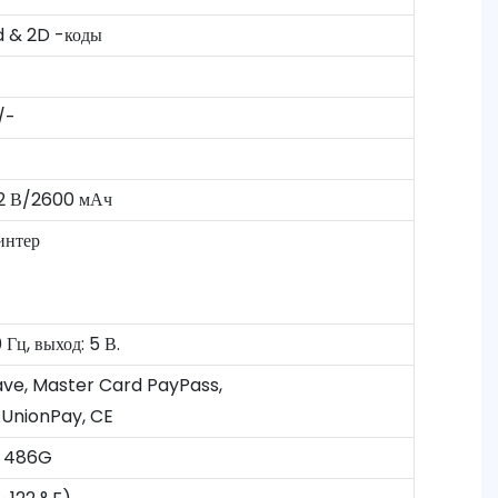
1d & 2D -коды
/-
,2 В/2600 мАч
интер
Гц, выход: 5 В.
Wave, Master Card PayPass,
 UnionPay, CE
: 486G