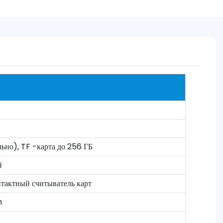
ьно), TF -карта до 256 ГБ
й
нтактный считыватель карт
h