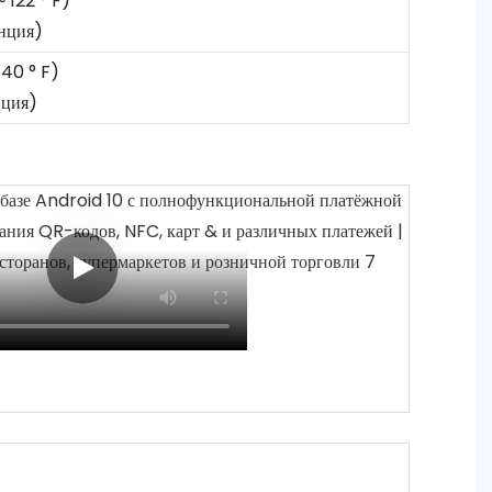
~ 122 ° F)
нция)
 ~ 140 ° F)
нция)