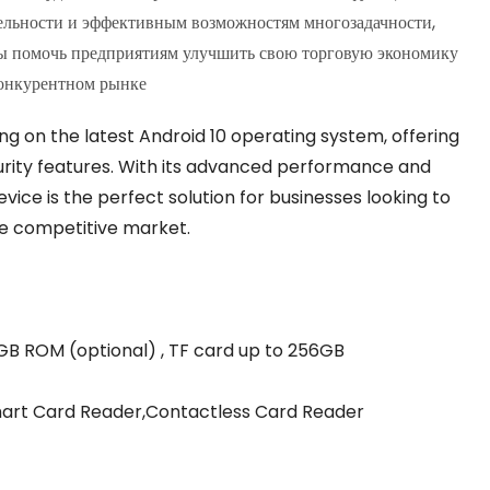
ельности и эффективным возможностям многозадачности,
обы помочь предприятиям улучшить свою торговую экономику
конкурентном рынке
g on the latest Android 10 operating system, offering
rity features. With its advanced performance and
device is the perfect solution for businesses looking to
he competitive market.
 ROM (optional) , TF card up to 256GB
art Card Reader,Contactless Card Reader