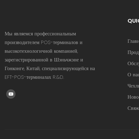
QUI
Мы являемся профессиональным
Глав
производителем POS-терминалов и
высокотехнологичной компанией,
Прод
зарегистрированной в Шэньчжэне и
Обсл
Гонконге, Китай, специализирующейся на
О на
EFT-POS-терминалах R.&D.
Чехл
Ново
Свяж