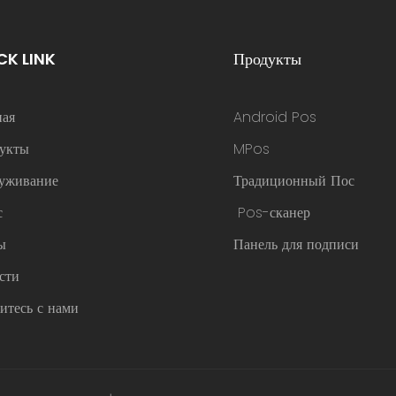
CK LINK
Продукты
ная
Android Pos
укты
MPos
уживание
Традиционный Пос
с
Pos-сканер
ы
Панель для подписи
сти
итесь с нами