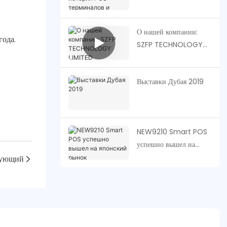
история POS-
терминалов и будущее
О нашей компании:
платежей.
ода.
SZFP TECHNOLOGY
LIMITED
Выставки Дубая 2019
NEW9210 Smart POS
успешно вышел на
японский рынок
ующий