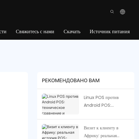
сти
Свяжитесь с нами
Скачать
Источник питания
РЕКОМЕНДОВАНО ВАМ
Linux POS против
Android POS:
техническое сравнение
и будущие тенденции |
Визит к клиенту в
SZFP Technology
Африку: реальная
Limited